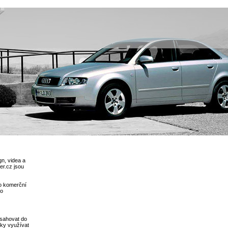
gn, videa a
er.cz jsou
o komerční
bo
asahovat do
nky využívat