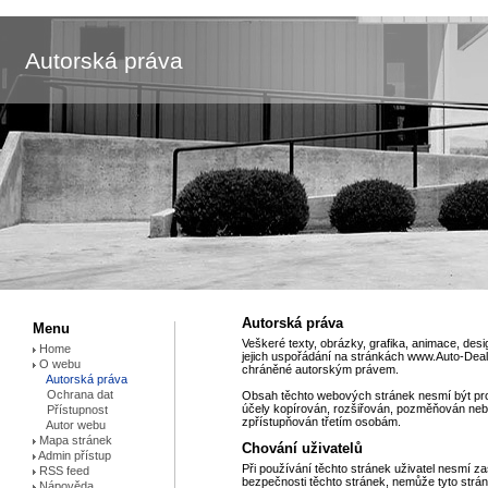
Autorská práva
Autorská práva
Menu
Veškeré texty, obrázky, grafika, animace, desi
Home
jejich uspořádání na stránkách www.Auto-Deal
O webu
chráněné autorským právem.
Autorská práva
Ochrana dat
Obsah těchto webových stránek nesmí být pr
účely kopírován, rozšiřován, pozměňován ne
Přístupnost
zpřístupňován třetím osobám.
Autor webu
Mapa stránek
Chování uživatelů
Admin přístup
Při používání těchto stránek uživatel nesmí z
RSS feed
bezpečnosti těchto stránek, nemůže tyto strá
Nápověda