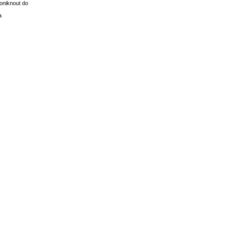
oniknout do
a